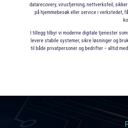
datarecovery, virusfjerning, nettverksfeil, sik
på hjemmebesøk eller service i verkstedet, får 
ko
I tillegg tilbyr vi moderne digitale tjenester s
levere stabile systemer, sikre løsninger og bru
til både privatpersoner og bedrifter – alltid m
P