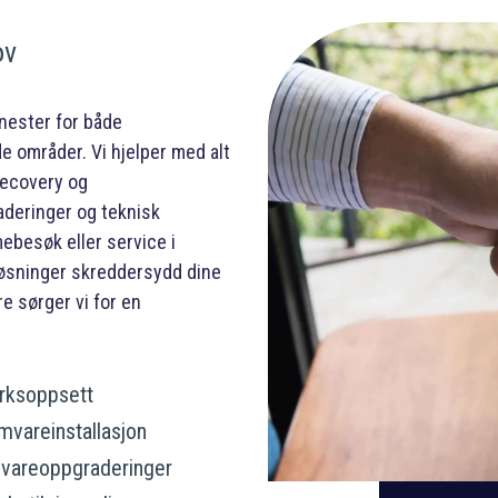
ov
enester for både
e områder. Vi hjelper med alt
recovery og
aderinger og teknisk
ebesøk eller service i
 løsninger skreddersydd dine
e sørger vi for en
rksoppsett
vareinstallasjon
vareoppgraderinger