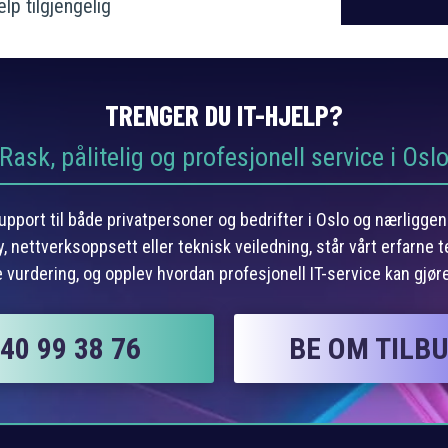
lp tilgjengelig
TRENGER DU IT-HJELP?
Rask, pålitelig og profesjonell service i Osl
-support til både privatpersoner og bedrifter i Oslo og nærligg
 nettverksoppsett eller teknisk veiledning, står vårt erfarne t
e vurdering, og opplev hvordan profesjonell IT-service kan gjøre
40 99 38 76
BE OM TILB