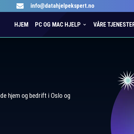
info@datahjelpekspert.no

HJEM
PC OG MAC HJELP
VÅRE TJENESTE
både hjem og bedrift i Oslo og