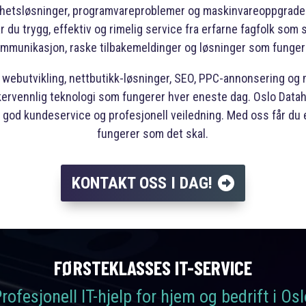
kerhetsløsninger, programvareproblemer og maskinvareoppgraderi
du trygg, effektiv og rimelig service fra erfarne fagfolk som set
mmunikasjon, raske tilbakemeldinger og løsninger som funger
om webutvikling, nettbutikk-løsninger, SEO, PPC-annonsering og
kervennlig teknologi som fungerer hver eneste dag. Oslo Datah
ed god kundeservice og profesjonell veiledning. Med oss får du e
fungerer som det skal.
KONTAKT OSS I DAG!
FØRSTEKLASSES IT-SERVICE
rofesjonell IT-hjelp for hjem og bedrift i Os