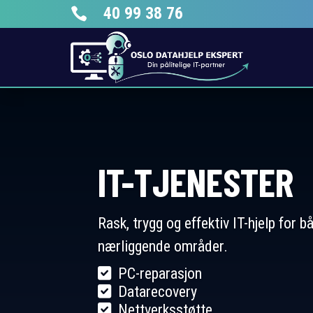
40 99 38 76

IT-TJENESTER
Rask, trygg og effektiv IT-hjelp for 
nærliggende områder.
PC-reparasjon
Datarecovery
Nettverksstøtte