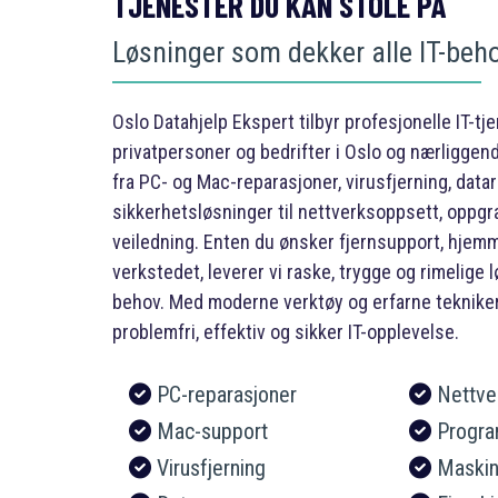
TJENESTER DU KAN STOLE PÅ
Løsninger som dekker alle IT-beh
Oslo Datahjelp Ekspert tilbyr profesjonelle IT-tj
privatpersoner og bedrifter i Oslo og nærliggend
fra PC- og Mac-reparasjoner, virusfjerning, data
sikkerhetsløsninger til nettverksoppsett, oppgr
veiledning. Enten du ønsker fjernsupport, hjemm
verkstedet, leverer vi raske, trygge og rimelige
behov. Med moderne verktøy og erfarne tekniker
problemfri, effektiv og sikker IT-opplevelse.
PC-reparasjoner
Nettve
Mac-support
Program
Virusfjerning
Maskin