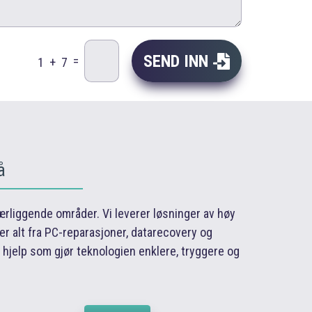
SEND INN
=
1 + 7
å
nærliggende områder. Vi leverer løsninger av høy
er alt fra PC-reparasjoner, datarecovery og
l hjelp som gjør teknologien enklere, tryggere og