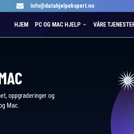
info@datahjelpekspert.no

HJEM
PC OG MAC HJELP
VÅRE TJENESTE
/MAC
ghet, oppgraderinger og
og Mac.