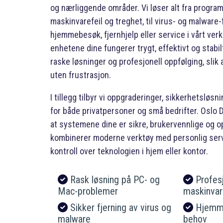
og nærliggende områder. Vi løser alt fra progra
maskinvarefeil og treghet, til virus- og malware-
hjemmebesøk, fjernhjelp eller service i vårt verks
enhetene dine fungerer trygt, effektivt og stabil
raske løsninger og profesjonell oppfølging, slik 
uten frustrasjon.
I tillegg tilbyr vi oppgraderinger, sikkerhetsløsn
for både privatpersoner og små bedrifter. Oslo 
at systemene dine er sikre, brukervennlige og opt
kombinerer moderne verktøy med personlig servi
kontroll over teknologien i hjem eller kontor.
Rask løsning på PC- og
Profesj
Mac-problemer
maskinvar
Sikker fjerning av virus og
Hjemmeb
malware
behov