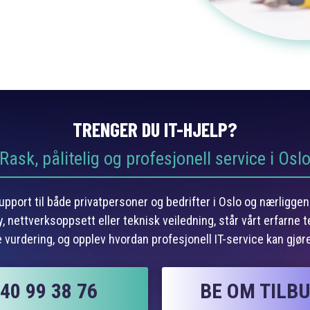
TRENGER DU IT-HJELP?
Rask, pålitelig og profesjonell service i Osl
-support til både privatpersoner og bedrifter i Oslo og nærligg
 nettverksoppsett eller teknisk veiledning, står vårt erfarne t
e vurdering, og opplev hvordan profesjonell IT-service kan gjøre
40 99 38 76
BE OM TILB