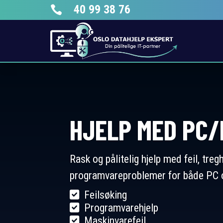
40 99 38 76

HJELP MED PC
Rask og pålitelig hjelp med feil, tre
programvareproblemer for både PC 
Feilsøking
Programvarehjelp
Maskinvarefeil