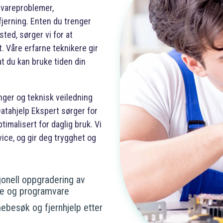
mvareproblemer,
fjerning. Enten du trenger
ted, sørger vi for at
t. Våre erfarne teknikere gir
at du kan bruke tiden din
inger og teknisk veiledning
Datahjelp Ekspert sørger for
imalisert for daglig bruk. Vi
ce, og gir deg trygghet og
onell oppgradering av
e og programvare
esøk og fjernhjelp etter