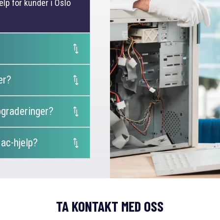
elp for kunder i Oslo
er?
pgraderinger?
ac-hjelp?
TA KONTAKT MED OSS